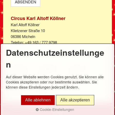
Circus Karl Altoff Köllner
Karl Altoff Köllner
Klietzener Straße 10
06386 Micheln
Telefon: +49 163 / 777 9798
Datenschutzeinstellunge
n
Startseite
Gastspiele
Programm
Auf dieser Website werden Cookies genutzt. Sie können alle
Sitzplan und Preise
Gutscheine
Cookies akzeptieren oder nur bestimmte auswählen. Sie
können diese Einstellungen jederzeit ändern.
Medien
Kontakt
Alle ablehnen
Alle akzeptieren
Cookie-Einstellungen
Kontakt
Datenschutz
Impressum